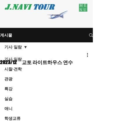
ME
NU
게시물
기사 일람
기사 일람
2023/12 교토 라이트하우스 연수
시찰·견학
관광
특강
실습
애니
학생교류