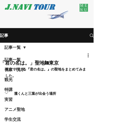
ME
NU
記事
記事一覧
記事一覧
「君の名は。」聖地in東京
視察・見学
東京で行ける『君の名は。』の聖地をまとめてみま
した。
観光
特講
瀧くんと三葉が出会う場所
実習
アニメ聖地
学生交流