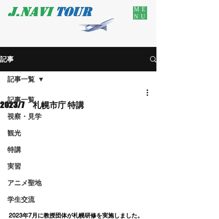
ME
NU
記事
記事一覧
記事一覧
2023/7 札幌市庁 特講
視察・見学
観光
特講
実習
アニメ聖地
学生交流
2023年7月に教授団体が札幌研修を実施しました。